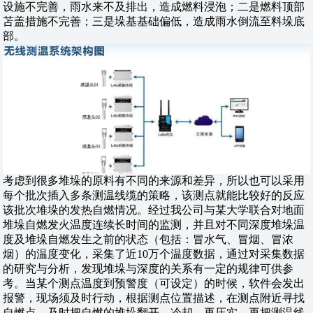
设施不完善，雨水来不及排出，造成燃料浸泡；二是燃料顶部
苫盖措施不完善；三是垛基基础偏低，造成雨水倒流至料垛底
部。
考虑到很多堆垛的原料有不同的来源和差异，所以也可以采用
每个批次插入多条测温线缆的策略，该测点就能比较好的反应
该批次堆垛的发热自燃情况。经过我公司与某大学联合对地面
堆垛自燃发火温度连续长时间的监测，并且对不同深度堆垛温
度及堆垛自燃发生之前的状态（包括：冒水气、冒烟、冒浓
烟）的温度变化，采集了近10万个温度数据，通过对采集数据
的研究与分析，发现堆垛与深度的关系有一定的规律可供参
考。当某个测点温度到预警度（可设定）的时候，软件会发出
报警，现场须及时行动，根据测点位置描述，在测点附近寻找
自燃点，及时把自燃的堆垛翻开、冷却、再压实，再把测温线