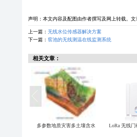
声明：本文内容及配图由作者撰写及网上转载。文
上一篇：
无线水位传感器解决方案
下一篇：
窖池的无线测温在线监测系统
相关文章：
炉发酵池煤
多参数地质灾害多土壤含水
LoRa 无线
远程温度监
率-倾角计传感器
方