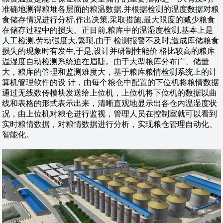
准确地测得粮堆各层面的粮温数据,并根据检测的温度数据对粮
食储存情况进行分析,作出决策,采取措施,最大限度的减少粮食
在储存过程中的损失。正目前,粮库中的温湿度检测,基本上是
人工检测,劳动强度大,繁琐,由于 检测报警不及时,造成库储粮食
损失的现象时有发生,于是,设计并研制性能价 格比较高的粮库
温湿度自动检测系统迫在眉睫。由于大型粮库分布广、储量
大，粮库的管理和监测难度大，基于粮库粮情检测系统上的计
算机管理软件的设 计，由每个粮仓中配置的下位机将粮情数据
通过无线数传模块发送给上位机，上位机将下位机的数据以曲
线和表格的形式表示出来，清晰直观地显示出各仓内温湿度状
况，由上位机对粮仓进行监视，管理人员在控制室就可以看到
实时粮情数据，对粮情数据进行分析，实现粮仓管理自动化、
智能化。