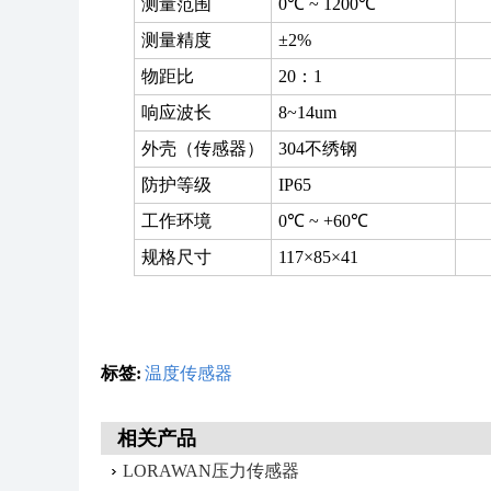
测量范围
0℃ ~ 1200℃
测量精度
±2%
物距比
20：1
响应波长
8~14um
外壳（传感器）
304不绣钢
防护等级
IP65
工作环境
0℃ ~ +60℃
规格尺寸
117×85×41
标签:
温度传感器
相关产品
LORAWAN压力传感器